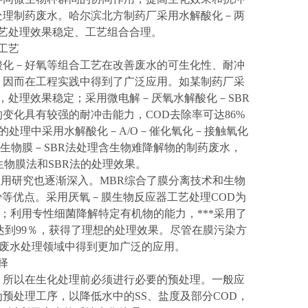
处理制药废水。哈尔滨北方制药厂采用水解酸化－两
艺处理效果稳定、工艺组合合理。
工艺
酸化－好氧等组合工艺在改善废水的可生化性、耐冲
，因而在工程实践中得到了广泛应用。如某制药厂采
5％，处理效果稳定；采用微电解－厌氧水解酸化－SBR
变化具有较强的耐冲击能力，COD去除率可达86%
的处理中采用水解酸化－A/O－催化氧化－接触氧化
；采用生物膜－SBR法处理含生物难降解物的制药废水，
的生物膜法和SBR法的处理效果。
的应用研究也逐渐深入。MBR综合了膜分离技术和生物
等优点。采用厌氧－膜生物反应器工艺处理COD为
以上；利用专性细菌降解特定有机物的能力，***采用了
率达到99％，获得了理想的处理效果。尽管在膜污染方
药废水处理领域中得到更加广泛的应用。
择
，所以在生化处理前必须进行必要的预处理。一般应
预处理工序，以降低水中的SS、盐度及部分COD，