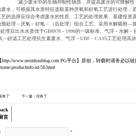
减少废水中的生物抑制性物质，并提高废水的可降解性
的废水，可根据其水质特征选取某种厌氧和好氧工艺进行处理，
工艺的选择应综合考虑废水的性质、工艺的处理效果、基建投资
为预处理－厌氧－好氧－（后处理）组合工艺。采用水解吸附
—
处理后出水水质优于GB8978－1996的一级标准。气浮－水
氧－砂滤工艺处理抗生素废水、气浮－UBF－CASS工艺处理高
ttp://www.neoideasblog.com PG平台】原创，转载时请
me-productinfo-id-50.html
没有了
下一篇：没有了
back
留言
：
*