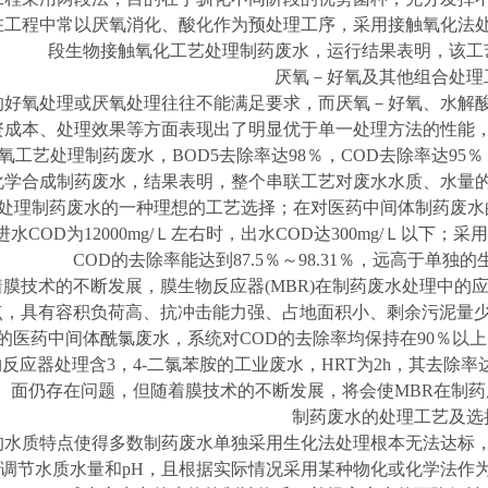
在工程中常以厌氧消化、酸化作为预处理工序，采用接触氧化法
段生物接触氧化工艺处理制药废水，运行结果表明，该工
厌氧－好氧及其他组合处理
的好氧处理或厌氧处理往往不能满足要求，而厌氧－好氧、水解
资成本、处理效果等方面表现出了明显优于单一处理方法的性能
氧工艺处理制药废水，
BOD5去除率达98％，COD去除率达9
化学合成制药废水，结果表明，整个串联工艺对废水水质、水量的
是处理制药废水的一种理想的工艺选择；在对医药中间体制药废水
水COD为12000mg/Ｌ左右时，出水COD达300mg/Ｌ以下
COD的去除率能达到87.5％～98.31％，远高于单独
着膜技术的不断发展，膜生物反应器
(MBR)在制药废水处理中
点，具有容积负荷高、抗冲击能力强、占地面积小、剩余污泥量少
mg/L的医药中间体酰氯废水，系统对COD的去除率均保持在90％
反应器处理含3，4-二氯苯胺的工业废水，HRT为2h，其去除
面仍存在问题，但随着膜技术的不断发展，将会使MBR在制
制药废水的处理工艺及选
的水质特点使得多数制药废水单独采用生化法处理根本无法达标
调节水质水量和
pH，且根据实际情况采用某种物化或化学法作为