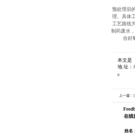
预处理后
理。具体
工艺路线
制药废水，
合好
本文是【h
地 址：/ho
0
上一篇：
Feed
在线
姓名