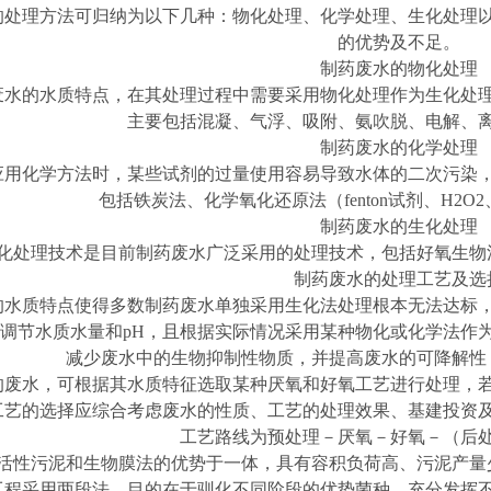
的处理方法可归纳为以下几种：物化处理、化学处理、生化处理
的优势及不足。
制药废水的物化处理
废水的水质特点，在其处理过程中需要采用物化处理作为生化处
主要包括混凝、气浮、吸附、氨吹脱、电解、
制药废水的化学处理
应用化学方法时，某些试剂的过量使用容易导致水体的二次污染
包括铁炭法、化学氧化还原法（
fenton试剂、H
制药废水的生化处理
化处理技术是目前制药废水广泛采用的处理技术，包括好氧生物
制药废水的处理工艺及选
的水质特点使得多数制药废水单独采用生化法处理根本无法达标
调节水质水量和
pH，且根据实际情况采用某种物化或化学法作为
减少废水中的生物抑制性物质，并提高废水的可降解性
的废水，可根据其水质特征选取某种厌氧和好氧工艺进行处理，
工艺的选择应综合考虑废水的性质、工艺的处理效果、基建投资
工艺路线为预处理－厌氧－好氧－（后
活性污泥和生物膜法的优势于一体，具有容积负荷高、污泥产量
工程采用两段法，目的在于驯化不同阶段的优势菌种，充分发挥