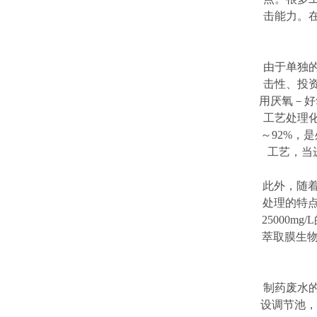
击能力。
由于单独
击性、投
用厌氧－好
工艺处理
～92%，
工艺，当进
此外，随
处理的特
25000
萃取膜生物
制药废水
设调节池，