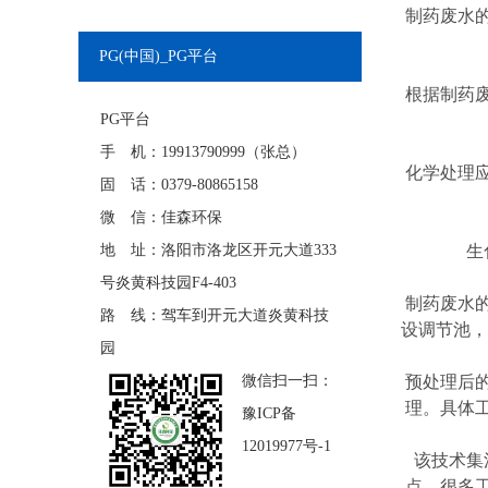
制药废水
PG(中国)_PG平台
根据制药
PG平台
手 机：19913790999（张总）
化学处理
固 话：0379-80865158
微 信：佳森环保
地 址：洛阳市洛龙区开元大道333
生
号炎黄科技园F4-403
制药废水
路 线：驾车到开元大道炎黄科技
设调节池，
园
微信扫一扫：
预处理后
理。具体
豫ICP备
12019977号-1
该技术集
点。很多